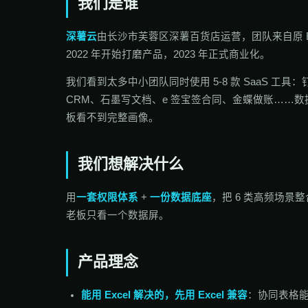
我们是谁
深薯云
由长沙市芙蓉区深薯百货店运营，团队来自原 ER
2022 年开始打磨产品，2023 年正式商业化。
我们看到太多中小团队同时使用 5-8 款 SaaS 工
CRM、石墨写文档、e 签宝签合同、金蝶做账……
板看不到完整画像。
我们想解决什么
用
一套权限体系
+
一份数据底座
，把 6 类高频场景
老板只看一个数据屏。
产品理念
能用 Excel 解决的，先用 Excel 兼容
：协同表格能直接