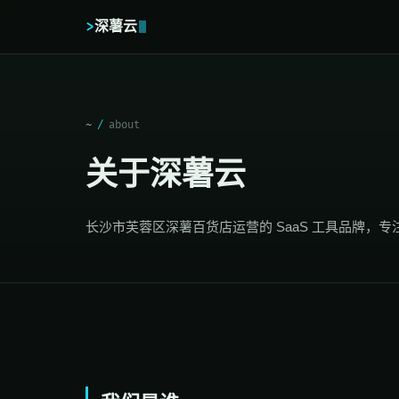
>
深薯云
~
/
about
关于深薯云
长沙市芙蓉区深薯百货店运营的 SaaS 工具品牌，