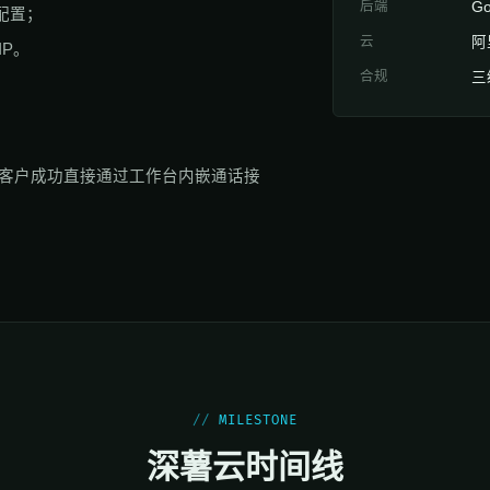
后端
Go
配置；
云
阿
IP。
合规
三
 2。客户成功直接通过工作台内嵌通话接
MILESTONE
深薯云时间线